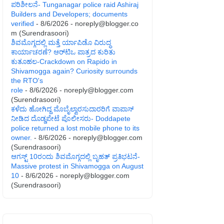
ಪರಿಶೀಲನೆ- Tunganagar police raid Ashiraj
Builders and Developers; documents
verified
- 8/6/2026
- noreply@blogger.co
m (Surendrasoori)
ಶಿವಮೊಗ್ಗದಲ್ಲಿ ಮತ್ತೆ ರ್ಯಾಪಿಡೊ ವಿರುದ್ಧ
ಕಾರ್ಯಾಚರಣೆ? ಆರ್‌ಟಿಒ ಪಾತ್ರದ ಕುರಿತು
ಕುತೂಹಲ-Crackdown on Rapido in
Shivamogga again? Curiosity surrounds
the RTO's
role
- 8/6/2026
- noreply@blogger.com
(Surendrasoori)
ಕಳೆದು ಹೋಗಿದ್ದ ಮೊಬೈಲ್ವಾರಸುದಾರರಿಗೆ ವಾಪಾಸ್
ನೀಡಿದ ದೊಡ್ಡಪೇಟೆ ಪೊಲೀಸರು- Doddapete
police returned a lost mobile phone to its
owner.
- 8/6/2026
- noreply@blogger.com
(Surendrasoori)
ಆಗಸ್ಟ್‌ 10ರಂದು ಶಿವಮೊಗ್ಗದಲ್ಲಿ ಬೃಹತ್ ಪ್ರತಿಭಟನೆ-
Massive protest in Shivamogga on August
10
- 8/6/2026
- noreply@blogger.com
(Surendrasoori)