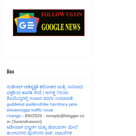
Rss
ಗುಡೇಕಲ್ ಆಡಿಕೃತ್ತಿಕೆ ಹರೋಹರ ಜಾತ್ರೆ: ಸಾವಿರಾರು
ಭಕ್ತರಿಂದ ಕಾವಡಿ ಸೇವೆ | ಆಗಸ್ಟ್ 7ರಂದು
ಶಿವಮೊಗ್ಗದಲ್ಲಿ ಸಂಚಾರ ಮಾರ್ಗ ಬದಲಾವಣೆ-
guddekal aadikruthike harohara jatre
shivamogga traffic route
change
- 8/6/2026
- noreply@blogger.co
m (Surendrasoori)
ಆಶೀರಾಜ್ ಬಿಲ್ಡರ್ಸ್ ಮತ್ತು ಡೆವಲಪರ್ಸ್ ಮೇಲೆ
ತುಂಗಾನಗರ ಪೊಲೀಸರ ದಾಳಿ; ದಾಖಲೆಗಳ