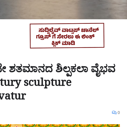
ನೇ ಶತಮಾನದ ಶಿಲ್ಪಕಲಾ ವೈಭವ
ntury sculpture
vatur
0