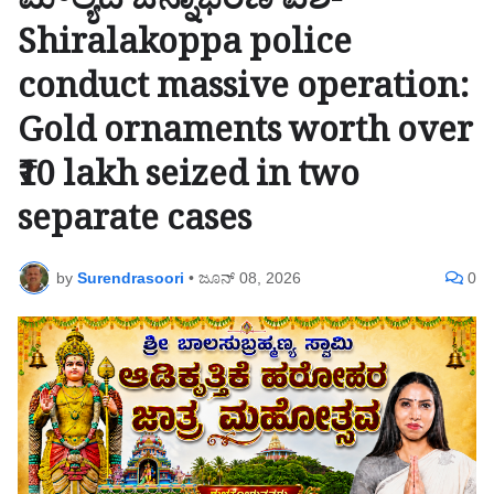
ಮೌಲ್ಯದ ಚಿನ್ನಾಭರಣ ವಶ-
Shiralakoppa police
conduct massive operation:
Gold ornaments worth over
₹10 lakh seized in two
separate cases
by
Surendrasoori
•
ಜೂನ್ 08, 2026
0