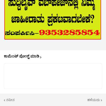
ಕಾಮೆಂಟ್‌‌ ಪೋಸ್ಟ್‌ ಮಾಡಿ
ನವೀನ
ಹಳೆಯದು