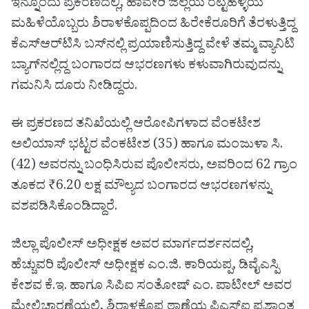
ಇನ್ನೊಂದು ಪ್ರಕರಣದಲ್ಲಿ, ಹಾವೇರಿ ಜಿಲ್ಲೆಯ ರಟ್ಟಿಹಳ್ಳಿಯ
ಮಹಿಳೆಯೊಬ್ಬರು ಶಿರಾಳಕೊಪ್ಪದಿಂದ ಹಿರೇಕೆರೂರಿಗೆ ತೆರಳುತ್ತಿದ್ದ
ಕೆಎಸ್‌ಆರ್‌ಟಿಸಿ ಬಸ್‌ನಲ್ಲಿ ಪ್ರಯಾಣಿಸುತ್ತಿದ್ದ ವೇಳೆ ತಮ್ಮ ವ್ಯಾನಿಟಿ
ಬ್ಯಾಗ್‌ನಲ್ಲಿದ್ದ ಬಂಗಾರದ ಆಭರಣಗಳು ಕಳುವಾಗಿರುವುದನ್ನು
ಗಮನಿಸಿ ದೂರು ನೀಡಿದ್ದರು.
ಈ ಪ್ರಕರಣದ ತನಿಖೆಯಲ್ಲಿ ಆರೋಪಿಗಳಾದ ವೆಂಕಟೇಶ
ಅಲಿಯಾಸ್ ಭಟ್ಟರ ವೆಂಕಟೇಶ (35) ಹಾಗೂ ಮಂಜುಳಾ ಸಿ.
(42) ಅವರನ್ನು ಬಂಧಿಸಿರುವ ಪೊಲೀಸರು, ಅವರಿಂದ 62 ಗ್ರಾಂ
ತೂಕದ ₹6.20 ಲಕ್ಷ ಮೌಲ್ಯದ ಬಂಗಾರದ ಆಭರಣಗಳನ್ನು
ವಶಪಡಿಸಿಕೊಂಡಿದ್ದಾರೆ.
ಜಿಲ್ಲಾ ಪೊಲೀಸ್ ಅಧೀಕ್ಷಕ ಅವರ ಮಾರ್ಗದರ್ಶನದಲ್ಲಿ,
ಹೆಚ್ಚುವರಿ ಪೊಲೀಸ್ ಅಧೀಕ್ಷಕ ಎಂ.ಜಿ. ಕಾರಿಯಪ್ಪ, ಡಿವೈಎಸ್ಪಿ
ಕೇಶವ ಕೆ.ಇ. ಹಾಗೂ ಸಿಪಿಐ ಸಂತೋಷ್ ಎಂ. ಪಾಟೀಲ್ ಅವರ
ಮೇಲ್ವಿಚಾರಣೆಯಲ್ಲಿ, ಶಿರಾಳಕೊಪ್ಪ ಠಾಣೆಯ ಪಿಎಸ್‌ಐ ಪ್ರಶಾಂತ