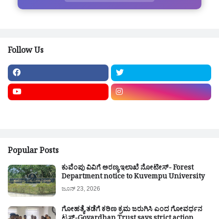
Follow Us
Popular Posts
ಕುವೆಂಪು ವಿವಿಗೆ ಅರಣ್ಯ ಇಲಾಖೆ ನೋಟೀಸ್- Forest
Department notice to Kuvempu University
ಜೂನ್ 23, 2026
ಗೋಹತ್ಯೆ ತಡೆಗೆ ಕಠಿಣ ಕ್ರಮ ಜರುಗಿಸಿ ಎಂದ ಗೋವರ್ಧನ