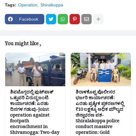
Tags:
Operation
Shiralkoppa
Facebook
You might like
ಶಿವಮೊಗ್ಗದಲ್ಲಿ ಫುಟ್‌ಪಾತ್
ಶಿರಾಳಕೊಪ್ಪ ಪೊಲೀಸರ
ಒತ್ತುವರಿ ವಿರುದ್ಧ ಜಂಟಿ
ಭರ್ಜರಿ ಕಾರ್ಯಾಚರಣೆ:
ಕಾರ್ಯಾಚರಣೆ: ಎರಡು
ಎರಡು ಪ್ರತ್ಯೇಕ ಪ್ರಕರಣಗಳಲ್ಲಿ
ದಿನಗಳ ಗಡುವು-Joint
₹10 ಲಕ್ಷಕ್ಕೂ ಅಧಿಕ ಮೌಲ್ಯದ
operation against
ಚಿನ್ನಾಭರಣ ವಶ-
footpath
Shiralakoppa police
encroachment in
conduct massive
Shivamogga: Two-day
operation: Gold