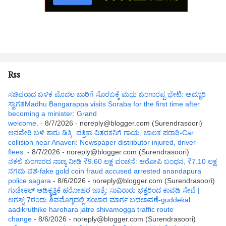
Rss
ಸಚಿವರಾದ ಬಳಿಕ ಮೊದಲ ಬಾರಿಗೆ ಸೊರಬಕ್ಕೆ ಮಧು ಬಂಗಾರಪ್ಪ ಭೇಟಿ: ಅದ್ದೂರಿ
ಸ್ವಾಗತMadhu Bangarappa visits Soraba for the first time after
becoming a minister: Grand
welcome.
- 8/7/2026
- noreply@blogger.com (Surendrasoori)
ಆನವೇರಿ ಬಳಿ ಕಾರು ಡಿಕ್ಕಿ: ಪತ್ರಿಕಾ ವಿತರಕನಿಗೆ ಗಾಯ, ಚಾಲಕ ಪರಾರಿ-Car
collision near Anaveri: Newspaper distributor injured, driver
flees.
- 8/7/2026
- noreply@blogger.com (Surendrasoori)
ನಕಲಿ ಬಂಗಾರದ ನಾಣ್ಯ ನೀಡಿ ₹9.60 ಲಕ್ಷ ವಂಚನೆ: ಆರೋಪಿ ಬಂಧನ, ₹7.10 ಲಕ್ಷ
ನಗದು ವಶ-fake gold coin fraud accused arrested anandapura
police sagara
- 8/6/2026
- noreply@blogger.com (Surendrasoori)
ಗುಡೇಕಲ್ ಆಡಿಕೃತ್ತಿಕೆ ಹರೋಹರ ಜಾತ್ರೆ: ಸಾವಿರಾರು ಭಕ್ತರಿಂದ ಕಾವಡಿ ಸೇವೆ |
ಆಗಸ್ಟ್ 7ರಂದು ಶಿವಮೊಗ್ಗದಲ್ಲಿ ಸಂಚಾರ ಮಾರ್ಗ ಬದಲಾವಣೆ-guddekal
aadikruthike harohara jatre shivamogga traffic route
change
- 8/6/2026
- noreply@blogger.com (Surendrasoori)