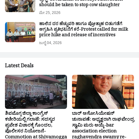
ಟ್ರಸ್ಟ್-Govardhan Trust says strict action
should be taken to stop cow slaughter
ಮೇ 25, 2026
ಹಾಲಿನ ದರ ಹೆಚ್ಚುವರಿ ಹಾಗೂ ಪ್ರೋತ್ಸಾಹ ಬಿಡುಗಡೆಗೆ
ಆಗ್ರಹಿಸಿ ಪ್ರತಿಭಟನೆಗೆ ಕರೆ-Protest called for milk
price hike and release of incentives
ಜುಲೈ 04, 2026
Latest Deals
ಶಿವಮೊಗ್ಗ ಜಿಲ್ಲಾ ಕಾಂಗ್ರೆಸ್
ಬಾರ್ ಅಸೋಸಿಯೇಷನ್
ಕಚೇರಿಯಲ್ಲಿ ಗಲಾಟೆ: ಸದಸ್ಯರ
ಚುನಾವಣೆ: ಅಧ್ಯಕ್ಷರಾಗಿ ರಾಘವೇಂದ್ರ
ಪ್ರವೇಶ ವಿಚಾರಕ್ಕೆ ಗೊಂದಲ,
ಸ್ವಾಮಿ ಮರು ಆಯ್ಕೆ-bar
ಪೊಲೀಸರ ನಿಯೋಜನೆ-
association election
Commotion at Shivamogga
raghavendra swamy re-