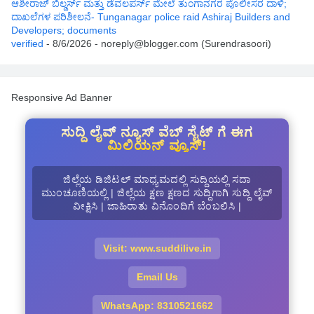
ಆಶೀರಾಜ್ ಬಿಲ್ಡರ್ಸ್ ಮತ್ತು ಡೆವಲಪರ್ಸ್ ಮೇಲೆ ತುಂಗಾನಗರ ಪೊಲೀಸರ ದಾಳಿ;
ದಾಖಲೆಗಳ ಪರಿಶೀಲನೆ- Tunganagar police raid Ashiraj Builders and
Developers; documents
verified
- 8/6/2026
- noreply@blogger.com (Surendrasoori)
Responsive Ad Banner
ಸುದ್ದಿ ಲೈವ್ ನ್ಯೂಸ್ ವೆಬ್ ಸೈಟ್ ಗೆ ಈಗ
ಮಿಲಿಯನ್ ವ್ಯೂಸ್!
ಜಿಲ್ಲೆಯ ಡಿಜಿಟಲ್ ಮಾಧ್ಯಮದಲ್ಲಿ ಸುದ್ದಿಯಲ್ಲಿ ಸದಾ
ಮುಂಚೂಣಿಯಲ್ಲಿ | ಜಿಲ್ಲೆಯ ಕ್ಷಣ ಕ್ಷಣದ ಸುದ್ದಿಗಾಗಿ ಸುದ್ದಿ ಲೈವ್
ವೀಕ್ಷಿಸಿ | ಜಾಹಿರಾತು ವಿನೊಂದಿಗೆ ಬೆಂಬಲಿಸಿ |
Visit: www.suddilive.in
Email Us
WhatsApp: 8310521662