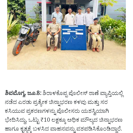
ಶಿವಮೊಗ್ಗ, ಜೂ.8:
ಶಿರಾಳಕೊಪ್ಪ ಪೊಲೀಸ್ ಠಾಣೆ ವ್ಯಾಪ್ತಿಯಲ್ಲಿ
ನಡೆದ ಎರಡು ಪ್ರತ್ಯೇಕ ಚಿನ್ನಾಭರಣ ಕಳವು ಮತ್ತು ಸರ
ಕಸಿಯುವ ಪ್ರಕರಣಗಳನ್ನು ಪೊಲೀಸರು ಯಶಸ್ವಿಯಾಗಿ
ಭೇದಿಸಿದ್ದು, ಒಟ್ಟು ₹10 ಲಕ್ಷಕ್ಕೂ ಅಧಿಕ ಮೌಲ್ಯದ ಚಿನ್ನಾಭರಣ
ಹಾಗೂ ಕೃತ್ಯಕ್ಕೆ ಬಳಸಿದ ವಾಹನವನ್ನು ವಶಪಡಿಸಿಕೊಂಡಿದ್ದಾರೆ.