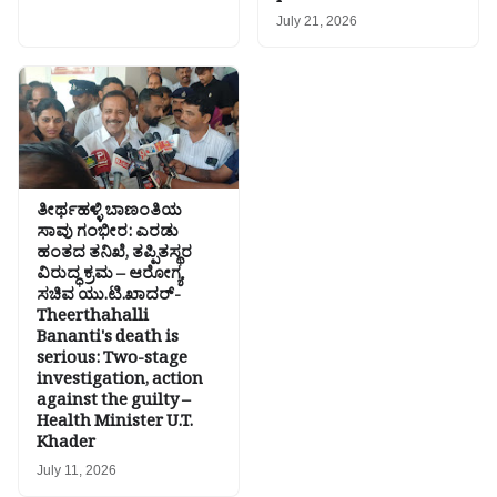
July 21, 2026
ತೀರ್ಥಹಳ್ಳಿ ಬಾಣಂತಿಯ
ಸಾವು ಗಂಭೀರ: ಎರಡು
ಹಂತದ ತನಿಖೆ, ತಪ್ಪಿತಸ್ಥರ
ವಿರುದ್ಧ ಕ್ರಮ – ಆರೋಗ್ಯ
ಸಚಿವ ಯು.ಟಿ.ಖಾದರ್-
Theerthahalli
Bananti's death is
serious: Two-stage
investigation, action
against the guilty –
Health Minister U.T.
Khader
July 11, 2026