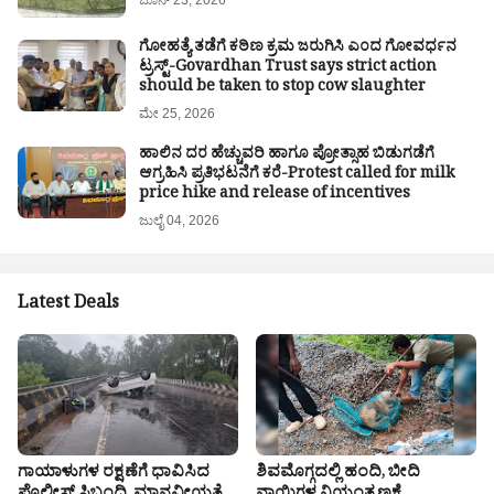
ಗೋಹತ್ಯೆ ತಡೆಗೆ ಕಠಿಣ ಕ್ರಮ ಜರುಗಿಸಿ ಎಂದ ಗೋವರ್ಧನ
ಟ್ರಸ್ಟ್-Govardhan Trust says strict action
should be taken to stop cow slaughter
ಮೇ 25, 2026
ಹಾಲಿನ ದರ ಹೆಚ್ಚುವರಿ ಹಾಗೂ ಪ್ರೋತ್ಸಾಹ ಬಿಡುಗಡೆಗೆ
ಆಗ್ರಹಿಸಿ ಪ್ರತಿಭಟನೆಗೆ ಕರೆ-Protest called for milk
price hike and release of incentives
ಜುಲೈ 04, 2026
Latest Deals
ಗಾಯಾಳುಗಳ ರಕ್ಷಣೆಗೆ ಧಾವಿಸಿದ
ಶಿವಮೊಗ್ಗದಲ್ಲಿ ಹಂದಿ, ಬೀದಿ