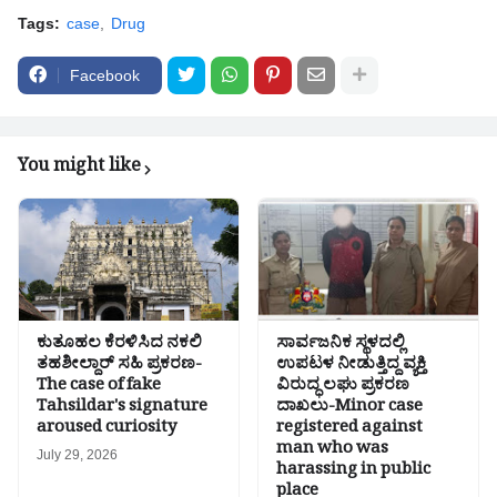
Tags:
case
Drug
Facebook
You might like
ಕುತೂಹಲ ಕೆರಳಿಸಿದ ನಕಲಿ
ಸಾರ್ವಜನಿಕ ಸ್ಥಳದಲ್ಲಿ
ತಹಶೀಲ್ದಾರ್ ಸಹಿ ಪ್ರಕರಣ-
ಉಪಟಳ ನೀಡುತ್ತಿದ್ದ ವ್ಯಕ್ತಿ
The case of fake
ವಿರುದ್ಧ ಲಘು ಪ್ರಕರಣ
Tahsildar's signature
ದಾಖಲು-Minor case
aroused curiosity
registered against
man who was
July 29, 2026
harassing in public
place