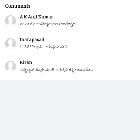
Comments
A K Anil Kumar
ಎಂ.ಎಲ್.ಎ ಬಸವೇಶ್ವರ್ ಅಲ್ಲ ಸಂಗಮೇಶ್ವರ
tharapasad
112.85% ಭರ್ತಿ ಆಗುವುದು ಹೇಗೆ
Kiran
ಸುದ್ದಿ ಲೈವ್ ಚೆನ್ನಾಗಿ ಮೂಡಿ ಬರುತ್ತಿದೆ ಕನ್ನಡ ಕಾಗುಣಿತ...