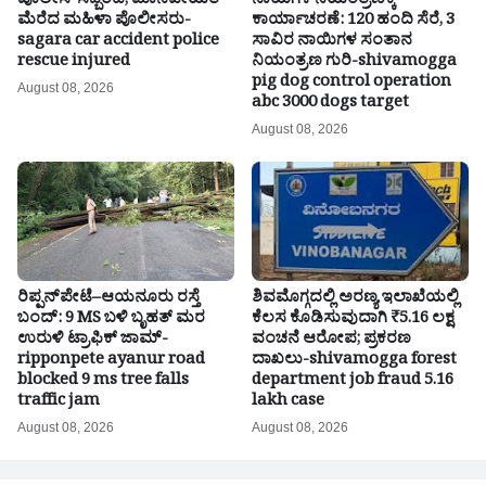
ಪೊಲೀಸ್ ಸಿಬ್ಬಂದಿ, ಮಾನವೀಯತೆ
ನಾಯಿಗಳ ನಿಯಂತ್ರಣಕ್ಕೆ
ಮೆರೆದ ಮಹಿಳಾ ಪೊಲೀಸರು-
ಕಾರ್ಯಾಚರಣೆ: 120 ಹಂದಿ ಸೆರೆ, 3
sagara car accident police
ಸಾವಿರ ನಾಯಿಗಳ ಸಂತಾನ
rescue injured
ನಿಯಂತ್ರಣ ಗುರಿ-shivamogga
pig dog control operation
August 08, 2026
abc 3000 dogs target
August 08, 2026
ರಿಪ್ಪನ್‌ಪೇಟೆ–ಆಯನೂರು ರಸ್ತೆ
ಶಿವಮೊಗ್ಗದಲ್ಲಿ ಅರಣ್ಯ ಇಲಾಖೆಯಲ್ಲಿ
ಬಂದ್: 9 MS ಬಳಿ ಬೃಹತ್ ಮರ
ಕೆಲಸ ಕೊಡಿಸುವುದಾಗಿ ₹5.16 ಲಕ್ಷ
ಉರುಳಿ ಟ್ರಾಫಿಕ್ ಜಾಮ್-
ವಂಚನೆ ಆರೋಪ; ಪ್ರಕರಣ
ripponpete ayanur road
ದಾಖಲು-shivamogga forest
blocked 9 ms tree falls
department job fraud 5.16
traffic jam
lakh case
August 08, 2026
August 08, 2026