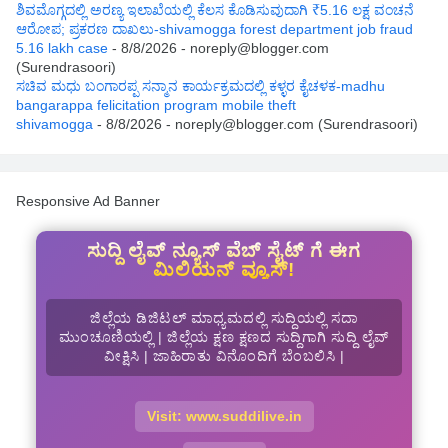
ಶಿವಮೊಗ್ಗದಲ್ಲಿ ಅರಣ್ಯ ಇಲಾಖೆಯಲ್ಲಿ ಕೆಲಸ ಕೊಡಿಸುವುದಾಗಿ ₹5.16 ಲಕ್ಷ ವಂಚನೆ
ಆರೋಪ; ಪ್ರಕರಣ ದಾಖಲು-shivamogga forest department job fraud
5.16 lakh case
- 8/8/2026
- noreply@blogger.com
(Surendrasoori)
ಸಚಿವ ಮಧು ಬಂಗಾರಪ್ಪ ಸನ್ಮಾನ ಕಾರ್ಯಕ್ರಮದಲ್ಲಿ ಕಳ್ಳರ ಕೈಚಳಕ-madhu
bangarappa felicitation program mobile theft
shivamogga
- 8/8/2026
- noreply@blogger.com (Surendrasoori)
Responsive Ad Banner
ಸುದ್ದಿ ಲೈವ್ ನ್ಯೂಸ್ ವೆಬ್ ಸೈಟ್ ಗೆ ಈಗ
ಮಿಲಿಯನ್ ವ್ಯೂಸ್!
ಜಿಲ್ಲೆಯ ಡಿಜಿಟಲ್ ಮಾಧ್ಯಮದಲ್ಲಿ ಸುದ್ದಿಯಲ್ಲಿ ಸದಾ
ಮುಂಚೂಣಿಯಲ್ಲಿ | ಜಿಲ್ಲೆಯ ಕ್ಷಣ ಕ್ಷಣದ ಸುದ್ದಿಗಾಗಿ ಸುದ್ದಿ ಲೈವ್
ವೀಕ್ಷಿಸಿ | ಜಾಹಿರಾತು ವಿನೊಂದಿಗೆ ಬೆಂಬಲಿಸಿ |
Visit: www.suddilive.in