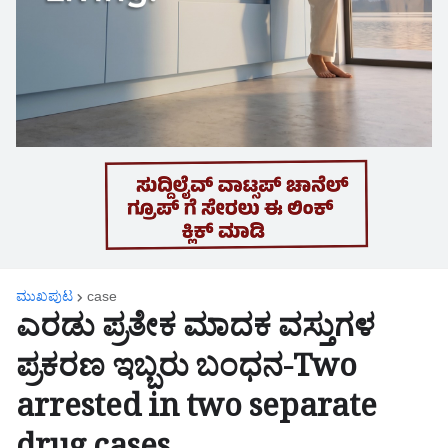
ಮುಖಪುಟ
case
ಎರಡು ಪ್ರತೇಕ ಮಾದಕ ವಸ್ತುಗಳ
ಪ್ರಕರಣ ಇಬ್ಬರು ಬಂಧನ-Two
arrested in two separate