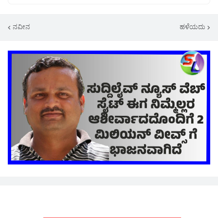
ನವೀನ
ಹಳೆಯದು