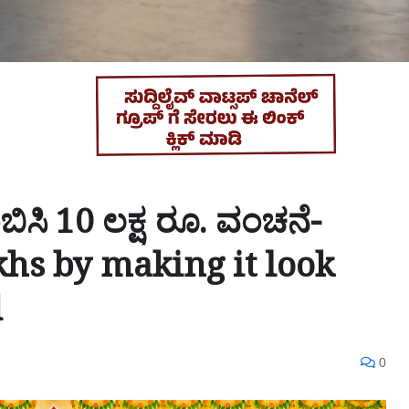
ಿಸಿ 10 ಲಕ್ಷ ರೂ. ವಂಚನೆ-
khs by making it look
d
0