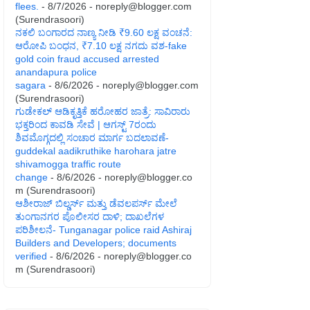
flees.
- 8/7/2026
- noreply@blogger.com
(Surendrasoori)
ನಕಲಿ ಬಂಗಾರದ ನಾಣ್ಯ ನೀಡಿ ₹9.60 ಲಕ್ಷ ವಂಚನೆ:
ಆರೋಪಿ ಬಂಧನ, ₹7.10 ಲಕ್ಷ ನಗದು ವಶ-fake
gold coin fraud accused arrested
anandapura police
sagara
- 8/6/2026
- noreply@blogger.com
(Surendrasoori)
ಗುಡೇಕಲ್ ಆಡಿಕೃತ್ತಿಕೆ ಹರೋಹರ ಜಾತ್ರೆ: ಸಾವಿರಾರು
ಭಕ್ತರಿಂದ ಕಾವಡಿ ಸೇವೆ | ಆಗಸ್ಟ್ 7ರಂದು
ಶಿವಮೊಗ್ಗದಲ್ಲಿ ಸಂಚಾರ ಮಾರ್ಗ ಬದಲಾವಣೆ-
guddekal aadikruthike harohara jatre
shivamogga traffic route
change
- 8/6/2026
- noreply@blogger.co
m (Surendrasoori)
ಆಶೀರಾಜ್ ಬಿಲ್ಡರ್ಸ್ ಮತ್ತು ಡೆವಲಪರ್ಸ್ ಮೇಲೆ
ತುಂಗಾನಗರ ಪೊಲೀಸರ ದಾಳಿ; ದಾಖಲೆಗಳ
ಪರಿಶೀಲನೆ- Tunganagar police raid Ashiraj
Builders and Developers; documents
verified
- 8/6/2026
- noreply@blogger.co
m (Surendrasoori)