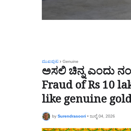
ಮುಖಪುಟ
Genuine
ಅಸಲಿ ಚಿನ್ನ ಎಂದು ನಂಬ
Fraud of Rs 10 la
like genuine gol
by
Surendrasoori
•
ಜುಲೈ 04, 2026