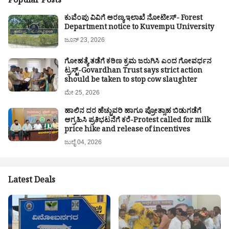
Popular Posts
ಕುವೆಂಪು ವಿವಿಗೆ ಅರಣ್ಯ ಇಲಾಖೆ ನೋಟೀಸ್- Forest
Department notice to Kuvempu University
ಜೂನ್ 23, 2026
ಗೋಹತ್ಯೆ ತಡೆಗೆ ಕಠಿಣ ಕ್ರಮ ಜರುಗಿಸಿ ಎಂದ ಗೋವರ್ಧನ
ಟ್ರಸ್ಟ್-Govardhan Trust says strict action
should be taken to stop cow slaughter
ಮೇ 25, 2026
ಹಾಲಿನ ದರ ಹೆಚ್ಚುವರಿ ಹಾಗೂ ಪ್ರೋತ್ಸಾಹ ಬಿಡುಗಡೆಗೆ
ಆಗ್ರಹಿಸಿ ಪ್ರತಿಭಟನೆಗೆ ಕರೆ-Protest called for milk
price hike and release of incentives
ಜುಲೈ 04, 2026
Latest Deals