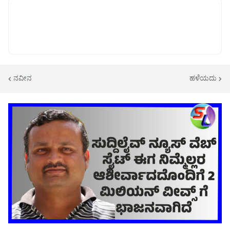
ನವೀನ
ಹಳೆಯದು