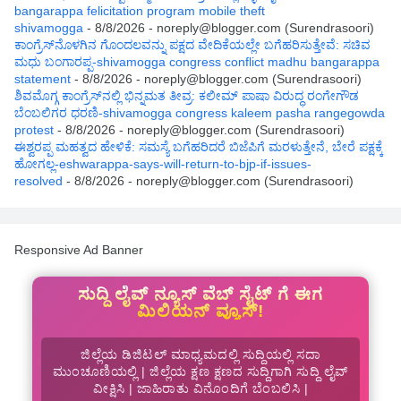
bangarappa felicitation program mobile theft
shivamogga
- 8/8/2026
- noreply@blogger.com (Surendrasoori)
ಕಾಂಗ್ರೆಸ್‌ನೊಳಗಿನ ಗೊಂದಲವನ್ನು ಪಕ್ಷದ ವೇದಿಕೆಯಲ್ಲೇ ಬಗೆಹರಿಸುತ್ತೇವೆ: ಸಚಿವ
ಮಧು ಬಂಗಾರಪ್ಪ-shivamogga congress conflict madhu bangarappa
statement
- 8/8/2026
- noreply@blogger.com (Surendrasoori)
ಶಿವಮೊಗ್ಗ ಕಾಂಗ್ರೆಸ್‌ನಲ್ಲಿ ಭಿನ್ನಮತ ತೀವ್ರ: ಕಲೀಮ್ ಪಾಷಾ ವಿರುದ್ಧ ರಂಗೇಗೌಡ
ಬೆಂಬಲಿಗರ ಧರಣಿ-shivamogga congress kaleem pasha rangegowda
protest
- 8/8/2026
- noreply@blogger.com (Surendrasoori)
ಈಶ್ವರಪ್ಪ ಮಹತ್ವದ ಹೇಳಿಕೆ: ಸಮಸ್ಯೆ ಬಗೆಹರಿದರೆ ಬಿಜೆಪಿಗೆ ಮರಳುತ್ತೇನೆ, ಬೇರೆ ಪಕ್ಷಕ್ಕೆ
ಹೋಗಲ್ಲ-eshwarappa-says-will-return-to-bjp-if-issues-
resolved
- 8/8/2026
- noreply@blogger.com (Surendrasoori)
Responsive Ad Banner
ಸುದ್ದಿ ಲೈವ್ ನ್ಯೂಸ್ ವೆಬ್ ಸೈಟ್ ಗೆ ಈಗ
ಮಿಲಿಯನ್ ವ್ಯೂಸ್!
ಜಿಲ್ಲೆಯ ಡಿಜಿಟಲ್ ಮಾಧ್ಯಮದಲ್ಲಿ ಸುದ್ದಿಯಲ್ಲಿ ಸದಾ
ಮುಂಚೂಣಿಯಲ್ಲಿ | ಜಿಲ್ಲೆಯ ಕ್ಷಣ ಕ್ಷಣದ ಸುದ್ದಿಗಾಗಿ ಸುದ್ದಿ ಲೈವ್
ವೀಕ್ಷಿಸಿ | ಜಾಹಿರಾತು ವಿನೊಂದಿಗೆ ಬೆಂಬಲಿಸಿ |