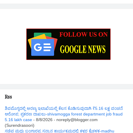
Rss
ಶಿವಮೊಗ್ಗದಲ್ಲಿ ಅರಣ್ಯ ಇಲಾಖೆಯಲ್ಲಿ ಕೆಲಸ ಕೊಡಿಸುವುದಾಗಿ ₹5.16 ಲಕ್ಷ ವಂಚನೆ
ಆರೋಪ; ಪ್ರಕರಣ ದಾಖಲು-shivamogga forest department job fraud
5.16 lakh case
- 8/8/2026
- noreply@blogger.com
(Surendrasoori)
ಸಚಿವ ಮಧು ಬಂಗಾರಪ್ಪ ಸನ್ಮಾನ ಕಾರ್ಯಕ್ರಮದಲ್ಲಿ ಕಳ್ಳರ ಕೈಚಳಕ-madhu