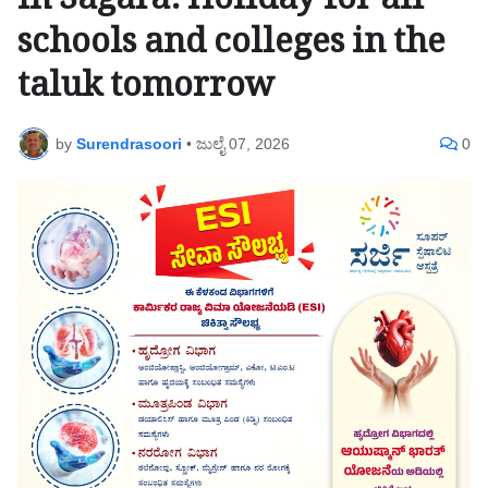
in Sagara: Holiday for all
schools and colleges in the
taluk tomorrow
by
Surendrasoori
•
ಜುಲೈ 07, 2026
0