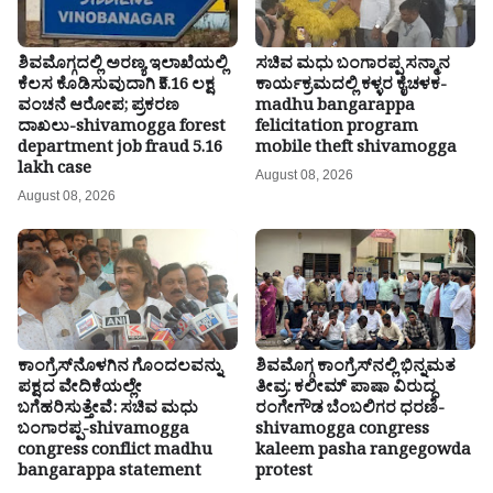
ಶಿವಮೊಗ್ಗದಲ್ಲಿ ಅರಣ್ಯ ಇಲಾಖೆಯಲ್ಲಿ
ಸಚಿವ ಮಧು ಬಂಗಾರಪ್ಪ ಸನ್ಮಾನ
ಕೆಲಸ ಕೊಡಿಸುವುದಾಗಿ ₹5.16 ಲಕ್ಷ
ಕಾರ್ಯಕ್ರಮದಲ್ಲಿ ಕಳ್ಳರ ಕೈಚಳಕ-
ವಂಚನೆ ಆರೋಪ; ಪ್ರಕರಣ
madhu bangarappa
ದಾಖಲು-shivamogga forest
felicitation program
department job fraud 5.16
mobile theft shivamogga
lakh case
August 08, 2026
August 08, 2026
ಕಾಂಗ್ರೆಸ್‌ನೊಳಗಿನ ಗೊಂದಲವನ್ನು
ಶಿವಮೊಗ್ಗ ಕಾಂಗ್ರೆಸ್‌ನಲ್ಲಿ ಭಿನ್ನಮತ
ಪಕ್ಷದ ವೇದಿಕೆಯಲ್ಲೇ
ತೀವ್ರ: ಕಲೀಮ್ ಪಾಷಾ ವಿರುದ್ಧ
ಬಗೆಹರಿಸುತ್ತೇವೆ: ಸಚಿವ ಮಧು
ರಂಗೇಗೌಡ ಬೆಂಬಲಿಗರ ಧರಣಿ-
ಬಂಗಾರಪ್ಪ-shivamogga
shivamogga congress
congress conflict madhu
kaleem pasha rangegowda
bangarappa statement
protest