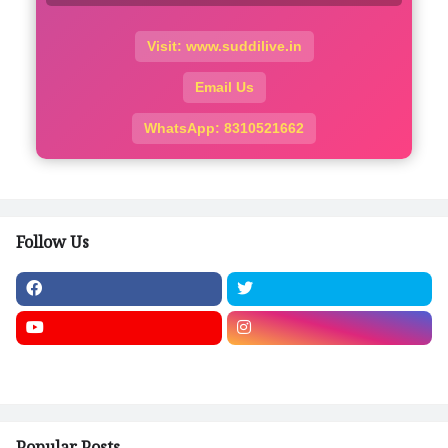
Visit: www.suddilive.in
Email Us
WhatsApp: 8310521662
Follow Us