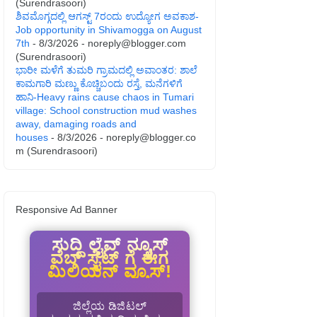
(Surendrasoori)
ಶಿವಮೊಗ್ಗದಲ್ಲಿ ಆಗಸ್ಟ್ 7ರಂದು ಉದ್ಯೋಗ ಅವಕಾಶ-
Job opportunity in Shivamogga on August
7th
- 8/3/2026
- noreply@blogger.com
(Surendrasoori)
ಭಾರೀ ಮಳೆಗೆ ತುಮರಿ ಗ್ರಾಮದಲ್ಲಿ ಅವಾಂತರ: ಶಾಲೆ
ಕಾಮಗಾರಿ ಮಣ್ಣು ಕೊಚ್ಚಿಬಂದು ರಸ್ತೆ, ಮನೆಗಳಿಗೆ
ಹಾನಿ-Heavy rains cause chaos in Tumari
village: School construction mud washes
away, damaging roads and
houses
- 8/3/2026
- noreply@blogger.co
m (Surendrasoori)
Responsive Ad Banner
ಸುದ್ದಿ ಲೈವ್ ನ್ಯೂಸ್
ವೆಬ್ ಸೈಟ್ ಗೆ ಈಗ
ಮಿಲಿಯನ್ ವ್ಯೂಸ್!
ಜಿಲ್ಲೆಯ ಡಿಜಿಟಲ್