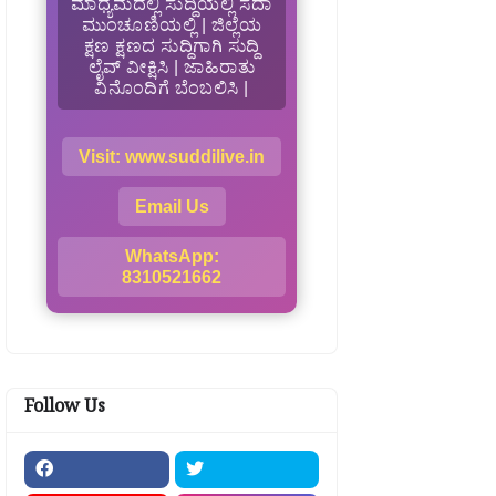
ಮಾಧ್ಯಮದಲ್ಲಿ ಸುದ್ದಿಯಲ್ಲಿ ಸದಾ
ಮುಂಚೂಣಿಯಲ್ಲಿ | ಜಿಲ್ಲೆಯ
ಕ್ಷಣ ಕ್ಷಣದ ಸುದ್ದಿಗಾಗಿ ಸುದ್ದಿ
ಲೈವ್ ವೀಕ್ಷಿಸಿ | ಜಾಹಿರಾತು
ವಿನೊಂದಿಗೆ ಬೆಂಬಲಿಸಿ |
Visit: www.suddilive.in
Email Us
WhatsApp:
8310521662
Follow Us