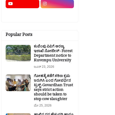
Popular Posts
ಕುವೆಂಪು ವಿವಿಗೆ ಅರಣ್ಯ
ಇಲಾಖೆ ನೋಟೀಸ್- Forest
Department notice to
Kuvempu University
ಜೂನ್ 23, 2026
ಗೋಹತ್ಯೆ ತಡೆಗೆ ಕಠಿಣ ಕ್ರಮ
ಜರುಗಿಸಿ ಎಂದ ಗೋವರ್ಧನ
ಟ್ರಸ್ಟ್-Govardhan Trust
says strict action
should be taken to
stop cow slaughter
ಮೇ 25, 2026