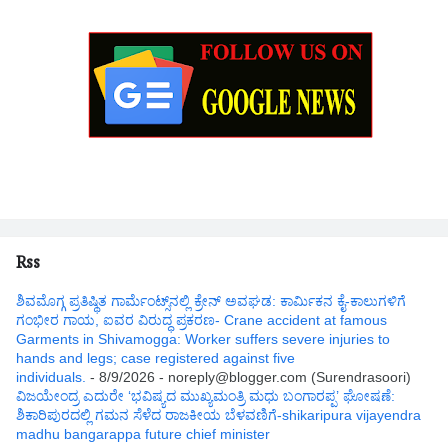
Rss
ಶಿವಮೊಗ್ಗ ಪ್ರತಿಷ್ಥಿತ ಗಾರ್ಮೆಂಟ್ಸ್‌ನಲ್ಲಿ ಕ್ರೇನ್ ಅವಘಡ: ಕಾರ್ಮಿಕನ ಕೈ-ಕಾಲುಗಳಿಗೆ
ಗಂಭೀರ ಗಾಯ, ಐವರ ವಿರುದ್ಧ ಪ್ರಕರಣ- Crane accident at famous
Garments in Shivamogga: Worker suffers severe injuries to
hands and legs; case registered against five
individuals.
- 8/9/2026
- noreply@blogger.com (Surendrasoori)
ವಿಜಯೇಂದ್ರ ಎದುರೇ ‘ಭವಿಷ್ಯದ ಮುಖ್ಯಮಂತ್ರಿ ಮಧು ಬಂಗಾರಪ್ಪ’ ಘೋಷಣೆ:
ಶಿಕಾರಿಪುರದಲ್ಲಿ ಗಮನ ಸೆಳೆದ ರಾಜಕೀಯ ಬೆಳವಣಿಗೆ-shikaripura vijayendra
madhu bangarappa future chief minister