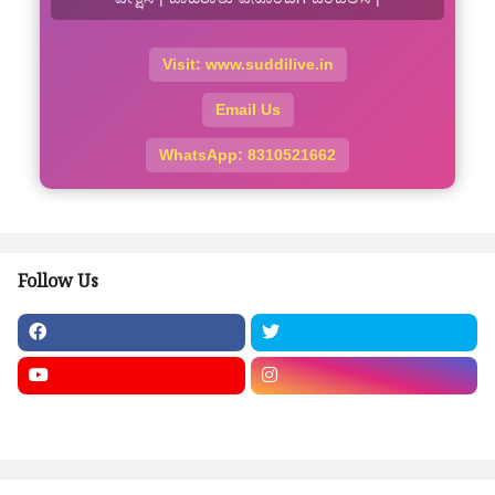
Visit: www.suddilive.in
Email Us
WhatsApp: 8310521662
Follow Us