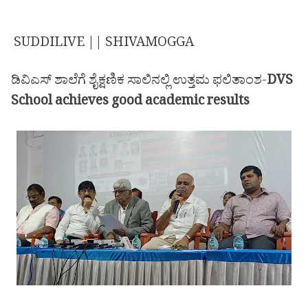
SUDDILIVE || SHIVAMOGGA
ಡಿವಿಎಸ್ ಶಾಲೆಗೆ ಶೈಕ್ಷಣಿಕ ಸಾಲಿನಲ್ಲಿ ಉತ್ತಮ ಫಲಿತಾಂಶ-
DVS
School achieves good academic results