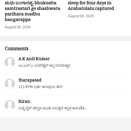
ಮಧು ಬಂಗಾರಪ್ಪ-bhukusita
sleep for four days in
samtrastari ge shashwata
Arahatolalu captured
parihara madhu
August 09, 2026
bangarappa
August 09, 2026
Comments
A K Anil Kumar
ಎಂ.ಎಲ್.ಎ ಬಸವೇಶ್ವರ್ ಅಲ್ಲ ಸಂಗಮೇಶ್ವರ
tharapasad
112.85% ಭರ್ತಿ ಆಗುವುದು ಹೇಗೆ
Kiran
ಸುದ್ದಿ ಲೈವ್ ಚೆನ್ನಾಗಿ ಮೂಡಿ ಬರುತ್ತಿದೆ ಕನ್ನಡ ಕಾಗುಣಿತ...