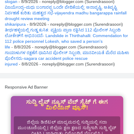
slogan
- 8/9/2026
- noreply@blogger.com (Surendrasoori)
ವಿಜಯೇಂದ್ರ–ಮಧು ಬಂಗಾರಪ್ಪ ಒಂದೇ ವೇದಿಕೆಯಲ್ಲಿ: ಅನಾವೃಷ್ಟಿ, ಅತಿವೃಷ್ಟಿ
ನಿರ್ವಹಣೆ ಕುರಿತು ಮಹತ್ವದ ಸಭೆ-vijayendra madhu bangarappa rainfall
drought review meeting
shikaripura
- 8/9/2026
- noreply@blogger.com (Surendrasoori)
ತೀರ್ಥಹಳ್ಳಿಯಲ್ಲಿ ಗುಡ್ಡ ಕುಸಿತ: ವ್ಯಕ್ತಿಯ ಪ್ರಾಣ ರಕ್ಷಿಸಿದ 112 ಪೊಲೀಸ್ ಸಿಬ್ಬಂದಿ
ಲೋಕೇಶ್‌ಗೆ ಅಭಿನಂದನೆ- Landslide in Thirthahalli: Commendation for
112 police personnel Lokesh, who saved a person's
life
- 8/8/2026
- noreply@blogger.com (Surendrasoori)
ಗಾಯಾಳುಗಳ ರಕ್ಷಣೆಗೆ ಧಾವಿಸಿದ ಪೊಲೀಸ್ ಸಿಬ್ಬಂದಿ, ಮಾನವೀಯತೆ ಮೆರೆದ ಮಹಿಳಾ
ಪೊಲೀಸರು-sagara car accident police rescue
injured
- 8/8/2026
- noreply@blogger.com (Surendrasoori)
Responsive Ad Banner
ಸುದ್ದಿ ಲೈವ್ ನ್ಯೂಸ್ ವೆಬ್ ಸೈಟ್ ಗೆ ಈಗ
ಮಿಲಿಯನ್ ವ್ಯೂಸ್!
ಜಿಲ್ಲೆಯ ಡಿಜಿಟಲ್ ಮಾಧ್ಯಮದಲ್ಲಿ ಸುದ್ದಿಯಲ್ಲಿ ಸದಾ
ಮುಂಚೂಣಿಯಲ್ಲಿ | ಜಿಲ್ಲೆಯ ಕ್ಷಣ ಕ್ಷಣದ ಸುದ್ದಿಗಾಗಿ ಸುದ್ದಿ ಲೈವ್
ವೀಕ್ಷಿಸಿ | ಜಾಹಿರಾತು ವಿನೊಂದಿಗೆ ಬೆಂಬಲಿಸಿ |