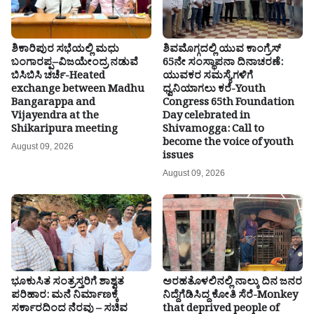
ಶಿಕಾರಿಪುರ ಸಭೆಯಲ್ಲಿ ಮಧು
ಶಿವಮೊಗ್ಗದಲ್ಲಿ ಯುವ ಕಾಂಗ್ರೆಸ್
ಬಂಗಾರಪ್ಪ–ವಿಜಯೇಂದ್ರ ನಡುವೆ
65ನೇ ಸಂಸ್ಥಾಪನಾ ದಿನಾಚರಣೆ:
ಬಿಸಿಬಿಸಿ ಚರ್ಚೆ-Heated
ಯುವಕರ ಸಮಸ್ಯೆಗಳಿಗೆ
exchange between Madhu
ಧ್ವನಿಯಾಗಲು ಕರೆ-Youth
Bangarappa and
Congress 65th Foundation
Vijayendra at the
Day celebrated in
Shikaripura meeting
Shivamogga: Call to
become the voice of youth
August 09, 2026
issues
August 09, 2026
ಭೂಕುಸಿತ ಸಂತ್ರಸ್ತರಿಗೆ ಶಾಶ್ವತ
ಅರಹತೊಳಲಿನಲ್ಲಿ ನಾಲ್ಕು ದಿನ ಜನರ
ಪರಿಹಾರ: ಮನೆ ನಿರ್ಮಾಣಕ್ಕೆ
ನಿದ್ದೆಗೆಡಿಸಿದ್ದ ಕೋತಿ ಸೆರೆ-Monkey
ಸರ್ಕಾರದಿಂದ ನೆರವು – ಸಚಿವ
that deprived people of