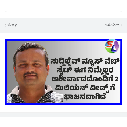
ನವೀನ
ಹಳೆಯದು