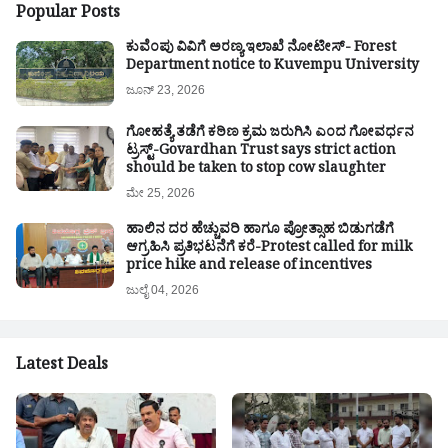
Popular Posts
ಕುವೆಂಪು ವಿವಿಗೆ ಅರಣ್ಯ ಇಲಾಖೆ ನೋಟೀಸ್- Forest
Department notice to Kuvempu University
ಜೂನ್ 23, 2026
ಗೋಹತ್ಯೆ ತಡೆಗೆ ಕಠಿಣ ಕ್ರಮ ಜರುಗಿಸಿ ಎಂದ ಗೋವರ್ಧನ
ಟ್ರಸ್ಟ್-Govardhan Trust says strict action
should be taken to stop cow slaughter
ಮೇ 25, 2026
ಹಾಲಿನ ದರ ಹೆಚ್ಚುವರಿ ಹಾಗೂ ಪ್ರೋತ್ಸಾಹ ಬಿಡುಗಡೆಗೆ
ಆಗ್ರಹಿಸಿ ಪ್ರತಿಭಟನೆಗೆ ಕರೆ-Protest called for milk
price hike and release of incentives
ಜುಲೈ 04, 2026
Latest Deals